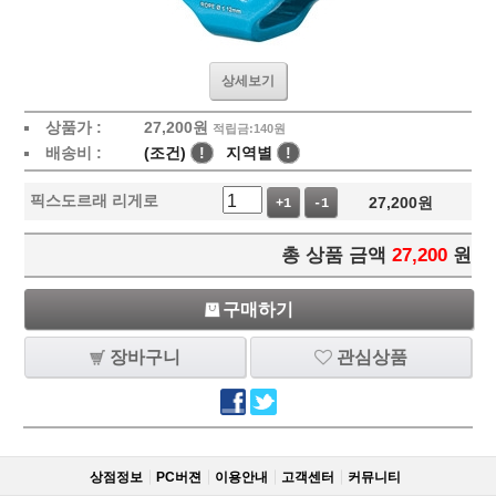
상세보기
상품가 :
27,200
원
적립금:140원
배송비 :
(조건)
!
지역별
!
픽스도르래 리게로
27,200
원
+1
-1
총 상품 금액
27,200
원
구매하기
장바구니
관심상품
상점정보
PC버젼
이용안내
고객센터
커뮤니티