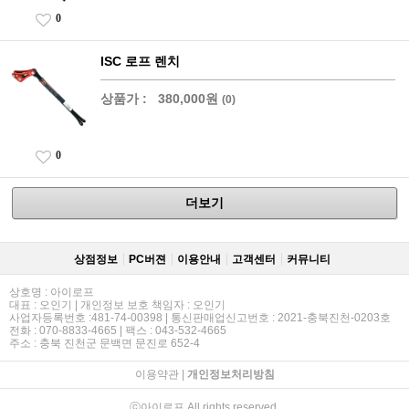
0
ISC 로프 렌치
상품가 :
380,000원
(0)
0
더보기
상점정보
PC버젼
이용안내
고객센터
커뮤니티
상호명 : 아이로프
대표 : 오인기 | 개인정보 보호 책임자 : 오인기
사업자등록번호 :481-74-00398 | 통신판매업신고번호 : 2021-충북진천-0203호
전화 : 070-8833-4665 | 팩스 : 043-532-4665
주소 : 충북 진천군 문백면 문진로 652-4
이용약관
|
개인정보처리방침
ⓒ아이로프 All rights reserved.