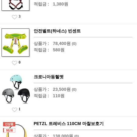
적립금 :
1,380원
3
안전벨트(하네스) 빈센트
상품가 :
78,400원
(0)
적립금 :
580원
0
크로니아동헬멧
상품가 :
23,500원
(0)
적립금 :
110원
1
PETZL 트레비스 110CM 마찰보호기
상품가 :
138,000원
(0)