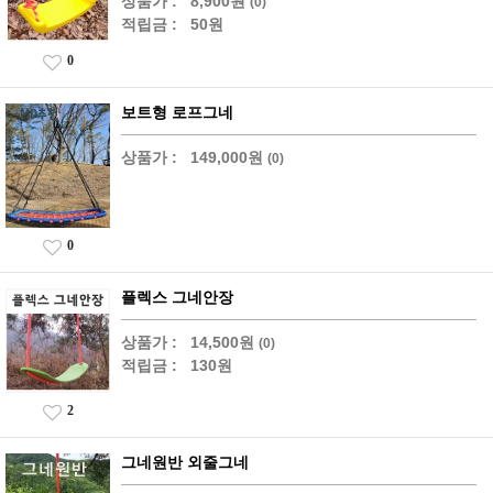
상품가 :
8,900원
(0)
적립금 :
50원
0
보트형 로프그네
상품가 :
149,000원
(0)
0
플렉스 그네안장
상품가 :
14,500원
(0)
적립금 :
130원
2
그네원반 외줄그네