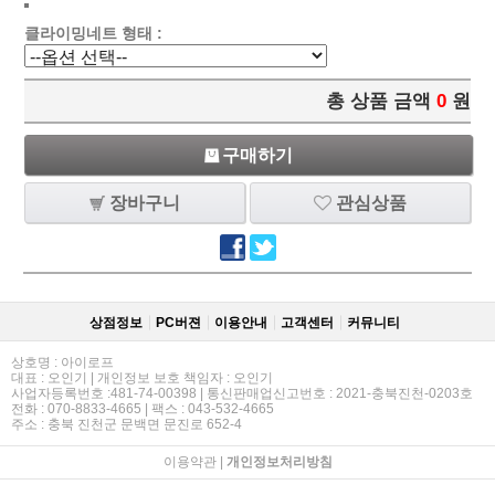
클라이밍네트 형태 :
총 상품 금액
0
원
구매하기
장바구니
관심상품
상점정보
PC버젼
이용안내
고객센터
커뮤니티
상호명 : 아이로프
대표 : 오인기 | 개인정보 보호 책임자 : 오인기
사업자등록번호 :481-74-00398 | 통신판매업신고번호 : 2021-충북진천-0203호
전화 : 070-8833-4665 | 팩스 : 043-532-4665
주소 : 충북 진천군 문백면 문진로 652-4
이용약관
|
개인정보처리방침