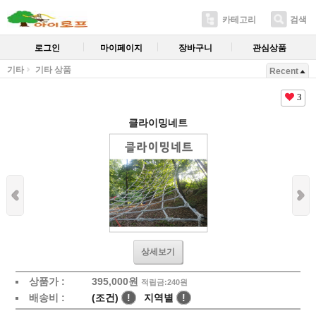
카테고리
검색
로그인
마이페이지
장바구니
관심상품
기타
기타 상품
Recent
3
클라이밍네트
상세보기
상품가 :
395,000원
적립금:240원
배송비 :
(조건)
!
지역별
!