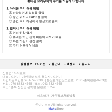
휴대폰 브라우저의 쿠키를 허용해야 합니다.
1. 아이폰 쿠키 허용 방법
① 바탕화면에 설정을 클릭
② 중간 위치의 Safari를 클릭
③ 중간 쿠키 허용에서 항상으로 클릭
2. 갤럭시 쿠키 허용 방법
① 인터넷 창 열기
② 휴대폰 하단 왼쪽 버튼의 더보기 메뉴
③ 화면 하단의 설정 클릭
④ 쿠키 허용에 V 체크
상점정보
PC버젼
이용안내
고객센터
커뮤니티
상호명 : 아이로프
대표 : 오인기 | 개인정보 보호 책임자 : 오인기
사업자등록번호 :481-74-00398 | 통신판매업신고번호 : 2021-충북진천-0203호
전화 : 070-8833-4665 | 팩스 : 043-532-4665
주소 : 충북 진천군 문백면 문진로 652-4
이용약관
|
개인정보처리방침
ⓒ아이로프 All rights reserved.
Make
Shop