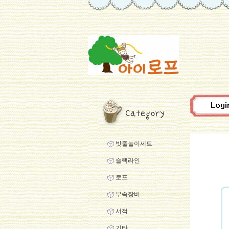
밧줄놀이세트
슬랙라인
로프
부속장비
서적
기타