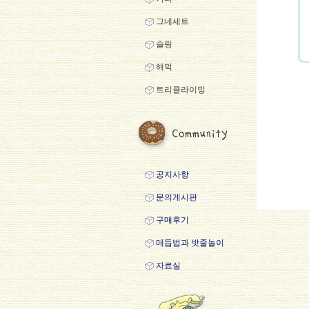
그네세트
슬링
해먹
트리클라이밍
공지사항
문의게시판
구매후기
매듭법과 밧줄놀이
자료실