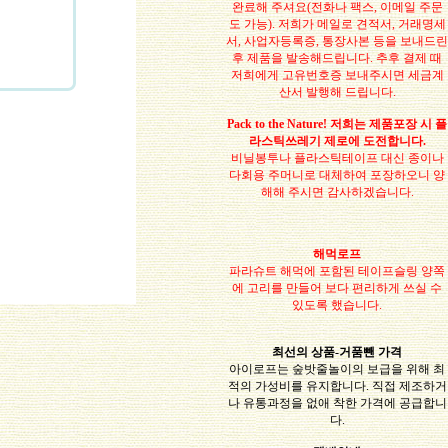
완료해 주셔요(전화나 팩스, 이메일 주문
도 가능). 저희가 메일로 견적서, 거래명세
서, 사업자등록증, 통장사본 등을 보내드린
후 제품을 발송해드립니다. 추후 결제 때
저희에게 고유번호증 보내주시면 세금계
산서 발행해 드립니다.
Pack to the Nature! 저희는 제품포장 시 플
라스틱쓰레기 제로에 도전합니다.
비닐봉투나 플라스틱테이프 대신 종이나
다회용 주머니로 대체하여 포장하오니 양
해해 주시면 감사하겠습니다.
해먹로프
파라슈트 해먹에 포함된 테이프슬링 양쪽
에 고리를 만들어 보다 편리하게 쓰실 수
있도록 했습니다.
최선의 상품-거품뺀 가격
아이로프는 숲밧줄놀이의 보급을 위해 최
적의 가성비를 유지합니다. 직접 제조하거
나 유통과정을 없애 착한 가격에 공급합니
다.