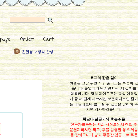
길이가 몇미터나요?
친환경 포장의 완성
이 달의 행사, 신규제
품 등
휴가일정을 알려드
립니다.
보조로프 색 주문
로프의 짧은 길이
밧줄은 그냥 두면 자꾸 줄어드는 특성이 있
습니다. 줄었다가 당기면 다시 제 길이를
회복합니다. 저희 아이로프는 항상 여유있
게 좀 더 길게 자르지만 보관하다보면 줄어
들어 원래보다 짧아질 수 있음을 양해해 주
시면 감사하겠습니다.
학교나 관공서의 후불주문
신용카드구매는 저희 사이트에서 직접 주
문결제하시면 되고, 후불 입금일 경우 제품
을 장바구니에 넣고 무통장 입금으로 주문